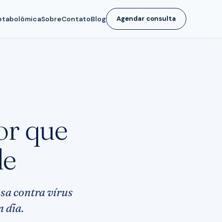
tabolômica
Sobre
Contato
Blog
Agendar consulta
or que
le
sa contra vírus
m dia.