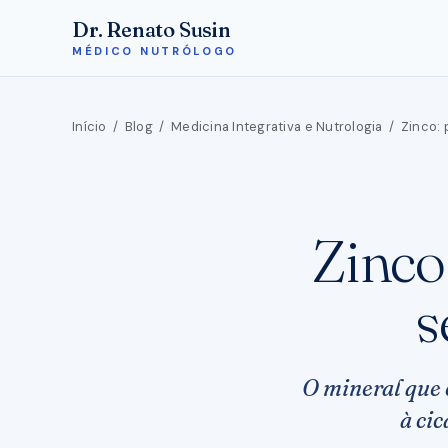
Dr. Renato Susin
MÉDICO NUTRÓLOGO
Início
/
Blog
/
Medicina Integrativa e Nutrologia
/
Zinco: 
Zinco
s
O mineral que 
à cic