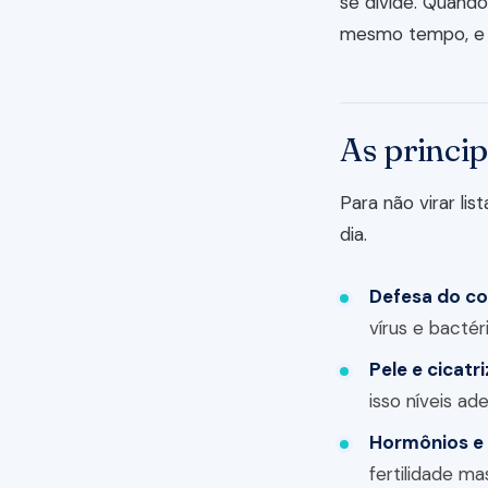
se divide. Quando
mesmo tempo, e é
As princip
Para não virar lis
dia.
Defesa do co
vírus e bactér
Pele e cicatr
isso níveis a
Hormônios e
fertilidade ma