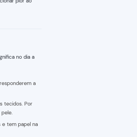
cionar pior ao
gnifica no dia a
a responderem a
s tecidos. Por
 pele.
s e tem papel na