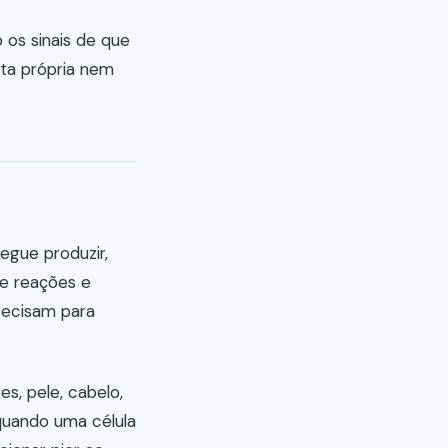
 os sinais de que
nta própria nem
egue produzir,
de reações e
recisam para
es, pele, cabelo,
 quando uma célula