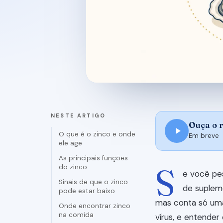
NESTE ARTIGO
Ouça o 
O que é o zinco e onde
Em breve
ele age
As principais funções
S
do zinco
e você pes
Sinais de que o zinco
de supleme
pode estar baixo
mas conta só uma
Onde encontrar zinco
na comida
vírus, e entender 