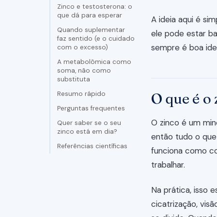
Zinco e testosterona: o
que dá para esperar
A ideia aqui é si
Quando suplementar
ele pode estar b
faz sentido (e o cuidado
sempre é boa idei
com o excesso)
A metabolômica como
soma, não como
substituta
Resumo rápido
O que é o 
Perguntas frequentes
O zinco é um mine
Quer saber se o seu
zinco está em dia?
então tudo o que
Referências científicas
funciona como co
trabalhar.
Na prática, isso 
cicatrização, vis