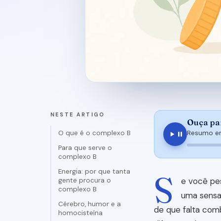
NESTE ARTIGO
Ouça par
O que é o complexo B
Resumo em
Para que serve o
complexo B
Energia: por que tanta
S
e você pe
gente procura o
complexo B
uma sensa
Cérebro, humor e a
de que falta com
homocisteína