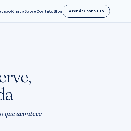
tabolômica
Sobre
Contato
Blog
Agendar consulta
erve,
da
 o que acontece