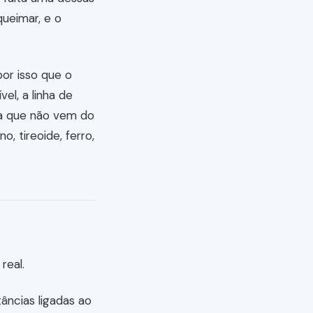
queimar, e o
or isso que o
el, a linha de
ia que não vem do
, tireoide, ferro,
real.
tâncias ligadas ao