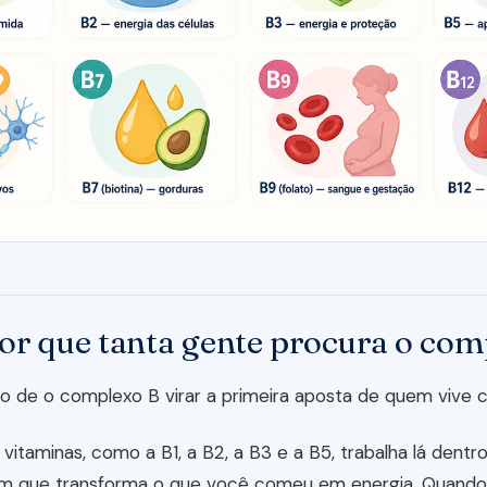
por que tanta gente procura o com
vo de o complexo B virar a primeira aposta de quem vive 
vitaminas, como a B1, a B2, a B3 e a B5, trabalha lá dentro
m que transforma o que você comeu em energia. Quando 