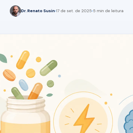
Dr. Renato Susin
17 de set. de 2025
5 min de leitura