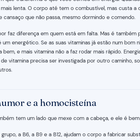
ca mais lenta. O corpo até tem o combustível, mas custa a 
le cansaço que não passa, mesmo dormindo e comendo.
epor faz diferença em quem está em falta. Mas é também p
um energético. Se as suas vitaminas já estão num bom nív
 bem, e mais vitamina não a faz rodar mais rápido. Energ
 de vitamina precisa ser investigada por outro caminho, sono
utros.
humor e a homocisteína
mbém tem um lado que mexe com a cabeça, e ele é bem 
 grupo, a B6, a B9 e a B12, ajudam o corpo a fabricar subs