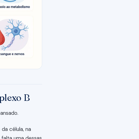
plexo B
cansado.
 da célula, na
falta uma dessas