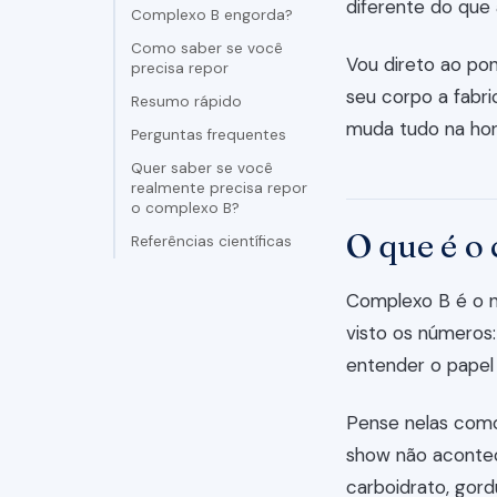
diferente do que
Complexo B engorda?
Como saber se você
Vou direto ao pon
precisa repor
seu corpo a fabri
Resumo rápido
muda tudo na hor
Perguntas frequentes
Quer saber se você
realmente precisa repor
o complexo B?
O que é o
Referências científicas
Complexo B é o n
visto os números:
entender o papel
Pense nelas como
show não acontec
carboidrato, gord