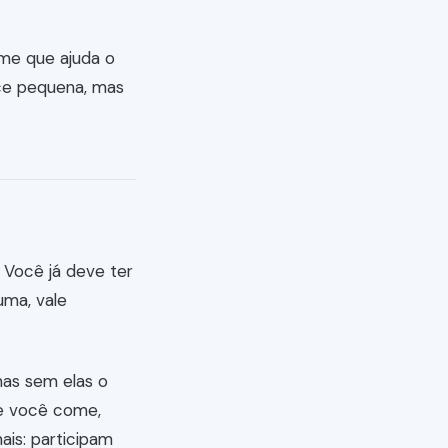
ime que ajuda o
ece pequena, mas
 Você já deve ter
uma, vale
mas sem elas o
ue você come,
ais: participam