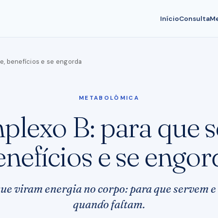
Início
Consulta
Me
e, benefícios e se engorda
METABOLÔMICA
lexo B: para que s
enefícios e se engor
ue viram energia no corpo: para que servem e
quando faltam.