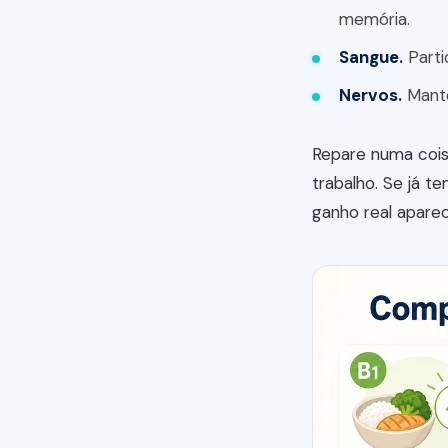
memória.
Sangue.
Parti
Nervos.
Mante
Repare numa coisa
trabalho. Se já t
ganho real aparece