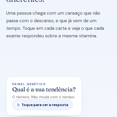
Uma pessoa chega com um cansaço que não
passa com o descanso, e que já vem de um
tempo. Toque em cada carta e veja o que cada
exame respondeu sobre a mesma vitamina.
PAINEL GENÉTICO
O QUE O GENÉTICO MOSTROU
Qual é a sua tendência?
Tendência de trabalhar com menos folga nas vias
que dependem das vitaminas do complexo B.
O terreno. Não muda com o tempo.
Não é doença, e não é diagnóstico. É saber onde
Toque para ver a resposta
essa pessoa tem menos margem de erro.
tocar de novo para virar