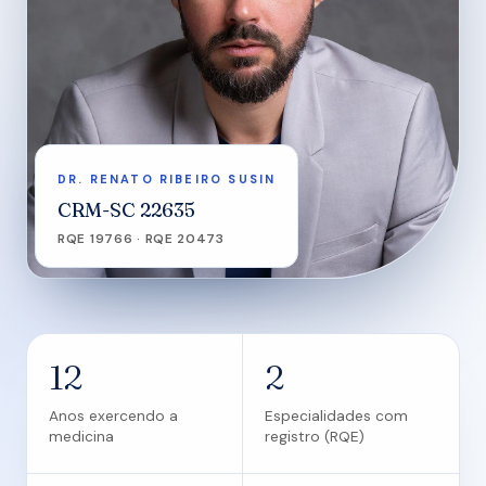
DR. RENATO RIBEIRO SUSIN
CRM-SC 22635
RQE 19766 · RQE 20473
12
2
Anos exercendo a
Especialidades com
medicina
registro (RQE)