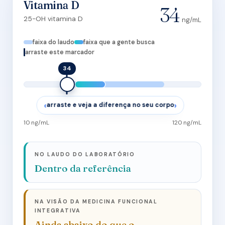
Vitamina D
32
25-OH vitamina D
ng/mL
faixa do laudo
faixa que a gente busca
arraste este marcador
‹
›
arraste e veja a diferença no seu corpo
10 ng/mL
120 ng/mL
NO LAUDO DO LABORATÓRIO
Dentro da referência
NA VISÃO DA MEDICINA FUNCIONAL
INTEGRATIVA
Ainda abaixo do que o