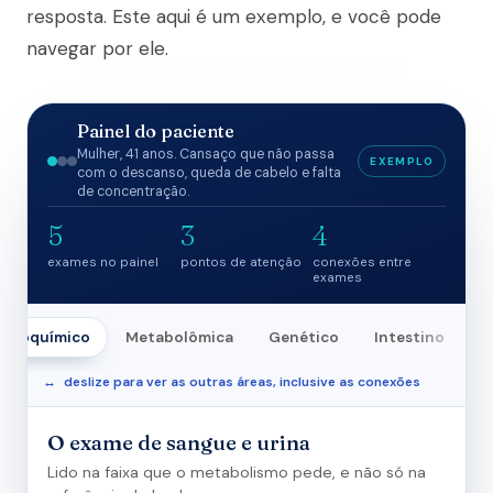
resposta. Este aqui é um exemplo, e você pode
navegar por ele.
Painel do paciente
Mulher, 41 anos. Cansaço que não passa
EXEMPLO
com o descanso, queda de cabelo e falta
de concentração.
5
3
4
exames no painel
pontos de atenção
conexões entre
exames
oquímico
Metabolômica
Genético
Intestino
Cone
↔
deslize para ver as outras áreas, inclusive as conexões
O exame de sangue e urina
Lido na faixa que o metabolismo pede, e não só na