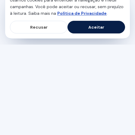
campanhas. Você pode aceitar ou recusar, sem prejuízo
EMAGRECIMENTO E METABOLISMO
à leitura. Saiba mais na
Política de Privacidade
.
Função mitocondrial: o que é, sinais
de que está baixa e como melhorar
Recusar
Aceitar
5 min de leitura
EMAGRECIMENTO E METABOLISMO
Mitocôndrias: o que são, função e
como produzem energia