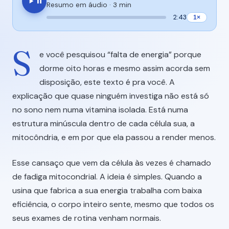
Resumo em áudio ·
3 min
2:43
1×
S
e você pesquisou “falta de energia” porque
dorme oito horas e mesmo assim acorda sem
disposição, este texto é pra você. A
explicação que quase ninguém investiga não está só
no sono nem numa vitamina isolada. Está numa
estrutura minúscula dentro de cada célula sua, a
mitocôndria, e em por que ela passou a render menos.
Esse cansaço que vem da célula às vezes é chamado
de fadiga mitocondrial. A ideia é simples. Quando a
usina que fabrica a sua energia trabalha com baixa
eficiência, o corpo inteiro sente, mesmo que todos os
seus exames de rotina venham normais.