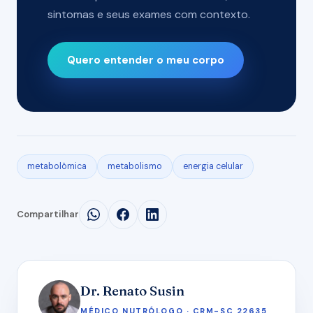
sintomas e seus exames com contexto.
Quero entender o meu corpo
metabolômica
metabolismo
energia celular
Compartilhar
Dr. Renato Susin
MÉDICO NUTRÓLOGO · CRM-SC 22635