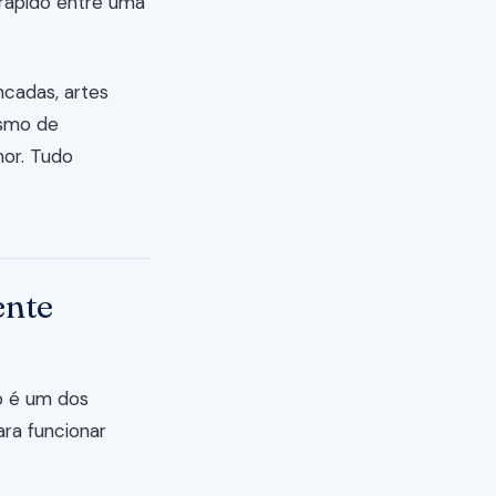
s rápido entre uma
ncadas, artes
lismo de
hor. Tudo
ente
o é um dos
ra funcionar