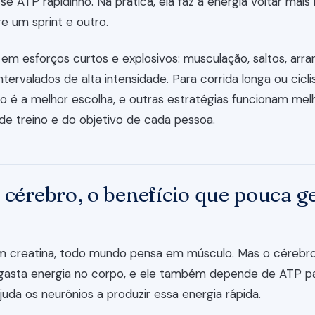
sse ATP rapidinho. Na prática, ela faz a energia voltar mai
re um sprint e outro.
ha em esforços curtos e explosivos: musculação, saltos, arra
intervalados de alta intensidade. Para corrida longa ou cic
não é a melhor escolha, e outras estratégias funcionam mel
de treino e do objetivo de cada pessoa.
 cérebro, o benefício que pouca g
m creatina, todo mundo pensa em músculo. Mas o cérebr
gasta energia no corpo, e ele também depende de ATP pa
juda os neurônios a produzir essa energia rápida.