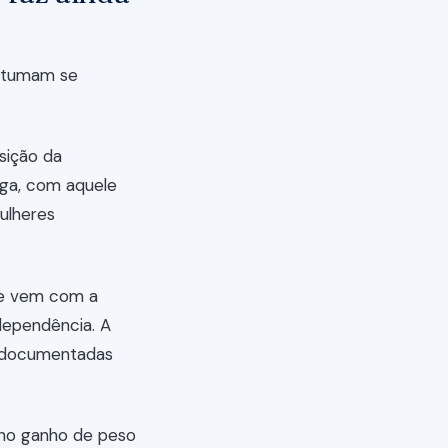
ostumam se
sição da
iga, com aquele
mulheres
que vem com a
ndependência. A
m documentadas
eno ganho de peso