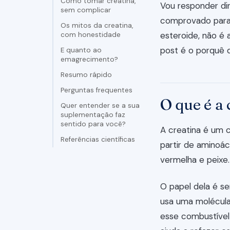
Como tomar creatina,
Vou responder di
sem complicar
comprovado para 
Os mitos da creatina,
esteroide, não é 
com honestidade
post é o porquê d
E quanto ao
emagrecimento?
Resumo rápido
Perguntas frequentes
O que é a 
Quer entender se a sua
suplementação faz
sentido para você?
A creatina é um c
Referências científicas
partir de aminoá
vermelha e peixe.
O papel dela é se
usa uma molécula
esse combustível