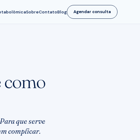
tabolômica
Sobre
Contato
Blog
Agendar consulta
 e como
Para que serve
sem complicar.