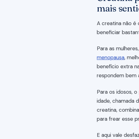
mais sent
A creatina não é
beneficiar bastan
Para as mulheres,
menopausa
, mel
benefício extra n
respondem bem ao
Para os idosos, 
idade, chamada de
creatina, combin
para frear esse p
E aqui vale desf