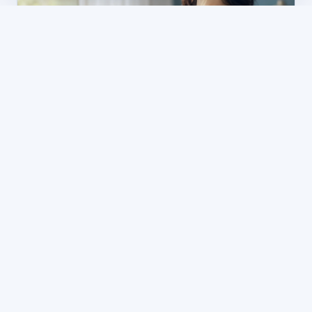
SAÚDE MENTAL E COGNIÇÃO
Ansiedade leve: sintomas, causas e
como recuperar o equilíbrio
5 min de leitura
Dr. Renato Susin
MÉDICO NUTRÓLOGO · CRM-SC 22635
Nutrologia com avaliação guiada por metabolômica.