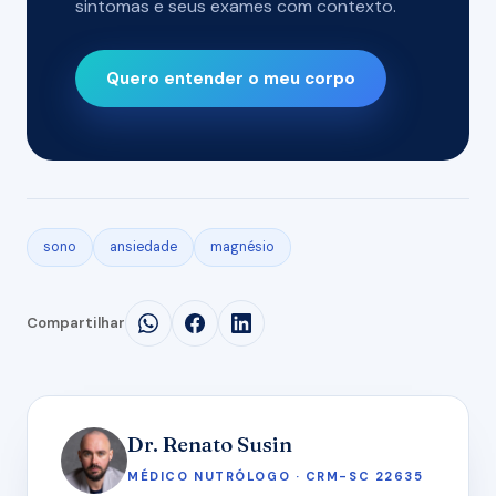
sintomas e seus exames com contexto.
Quero entender o meu corpo
sono
ansiedade
magnésio
Compartilhar
Dr. Renato Susin
MÉDICO NUTRÓLOGO · CRM-SC 22635