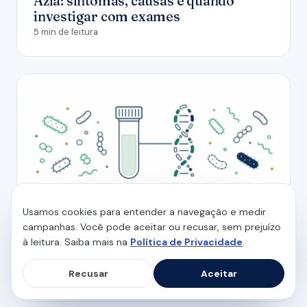
Azia: sintomas, causas e quando
investigar com exames
5 min de leitura
Usamos cookies para entender a navegação e medir
campanhas. Você pode aceitar ou recusar, sem prejuízo
SAÚDE INTESTINAL
à leitura. Saiba mais na
Política de Privacidade
.
Exame da microbiota intestinal: o que
é, o que mostra e quando fazer
Recusar
Aceitar
6 min de leitura