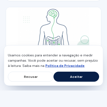
Usamos cookies para entender a navegação e medir
campanhas. Você pode aceitar ou recusar, sem prejuízo
SAÚDE INTESTINAL
à leitura. Saiba mais na
Política de Privacidade
.
Síndrome do Intestino Irritável:
sintomas, causas e exames
Recusar
Aceitar
6 min de leitura