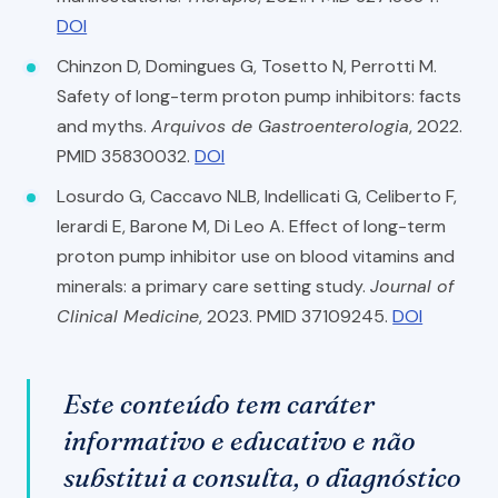
DOI
Chinzon D, Domingues G, Tosetto N, Perrotti M.
Safety of long-term proton pump inhibitors: facts
and myths.
Arquivos de Gastroenterologia
, 2022.
PMID 35830032.
DOI
Losurdo G, Caccavo NLB, Indellicati G, Celiberto F,
Ierardi E, Barone M, Di Leo A. Effect of long-term
proton pump inhibitor use on blood vitamins and
minerals: a primary care setting study.
Journal of
Clinical Medicine
, 2023. PMID 37109245.
DOI
Este conteúdo tem caráter
informativo e educativo e não
substitui a consulta, o diagnóstico