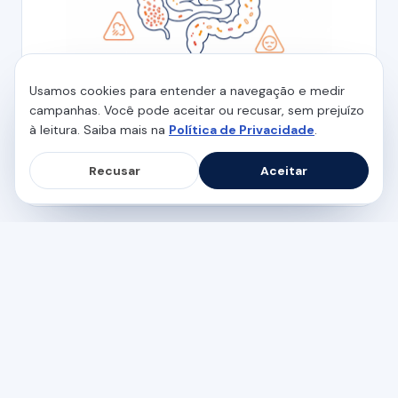
Usamos cookies para entender a navegação e medir
campanhas. Você pode aceitar ou recusar, sem prejuízo
SAÚDE INTESTINAL
à leitura. Saiba mais na
Política de Privacidade
.
Disbiose intestinal: os sintomas que
mostram que algo saiu do eixo
Recusar
Aceitar
5 min de leitura