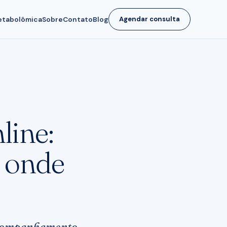
tabolômica
Sobre
Contato
Blog
Agendar consulta
line:
s onde
 acompanhamento