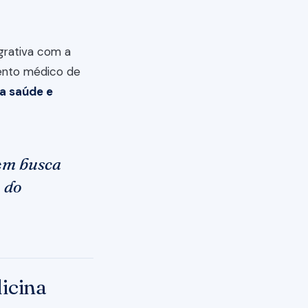
grativa com a
mento médico de
a saúde e
uem busca
 do
icina