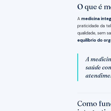
O que é me
A
medicina integ
praticidade da t
qualidade, sem s
equilíbrio do or
A medicin
saúde com
atendime
Como func