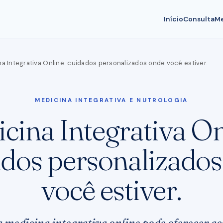
Início
Consulta
Me
a Integrativa Online: cuidados personalizados onde você estiver.
MEDICINA INTEGRATIVA E NUTROLOGIA
cina Integrativa On
dos personalizado
você estiver.
 medicina integrativa online pode oferecer