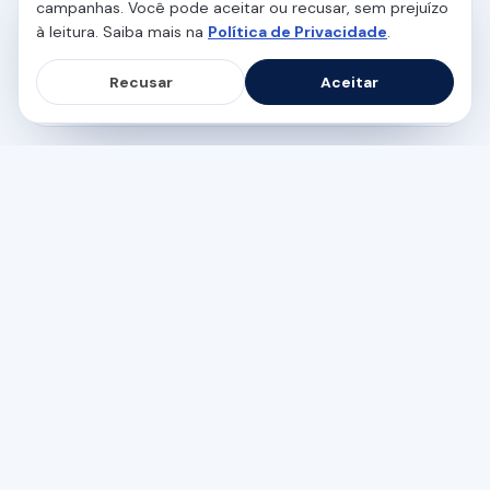
campanhas. Você pode aceitar ou recusar, sem prejuízo
SAÚDE INTESTINAL
à leitura. Saiba mais na
Política de Privacidade
.
Má digestão: sintomas, causas e como
encontrar alívio
Recusar
Aceitar
5 min de leitura
SAÚDE INTESTINAL
Síndrome do Intestino Irritável:
sintomas, causas e exames
6 min de leitura