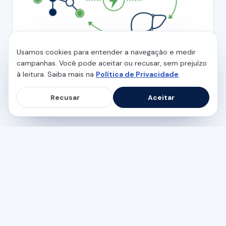
Usamos cookies para entender a navegação e medir
campanhas. Você pode aceitar ou recusar, sem prejuízo
MEDICINA INTEGRATIVA E NUTROLOGIA
à leitura. Saiba mais na
Política de Privacidade
.
Alanina: o que é, para que serve e o
papel na energia
Recusar
Aceitar
5 min de leitura